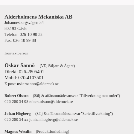
Alderholmens Mekaniska AB
Johannesbergsvägen 34
802 93 Gävle
Telefon: 026-10 90 32
Fax: 026-10 99 88
Kontaktperson:
Oskar Sannö
(VD, Säljare & Ägare)
Direkt: 026-2805491
Mobil: 070-4103501
E-post:
oskar.sanno@aldermek.se
Robert Olsson
(Sälj & affärsområdesansvar "Tillverkning mot order")
026-280 54 98 robert.olsson@aldermek.se
Johan Högberg
(Sälj & affärsområdesansvar "Serietillverkning")
026-280 54 xx jonhan.hogberg@aldermek.se
Magnus Westlin
(Produktionledning)