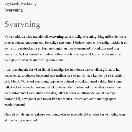
Styckestillverkning
Svarvning
Svarvning
Vi kan erbjuda både traditionell
svarvning
samt 5-axlig svarvning. Idag utförs de flesta
svarvarbetena i moderna och fleraxliga maskiner. Fördelen med en fleraxlig maskin är att
de, i större utsträckning än förr, möjliggör en mer obemannad produktion med hög
precision. Vi kan därmed erbjuda en effektiv och precis produktion som dessutom är
väldigt kostnadseffektiv för dig som kund.
I vår maskinpark har vi ett flertal femaxliga flerfunktionssvarvar vilket gör att vi har
kapacitet att producera både små och mellanstora serier för våra kunder på ett effektivt
sätt. Med CNC-styrd svarvning uppnår vi optimal produktion med väldigt litet svinn
vilket också bidrar till kostnadseffektiviteten. Vår maskinpark innehåller svarvar med
både sub-spindel samt drivna verktyg vilket innebär att utförandet av till exempel
borrade hål, hexagoner och fickor kan inneslutas i processen och samtidigt spara
produktionstid.
Oavsett om det gäller enklare svarvning eller avancerade 3D-arbeten har vi möjligheten
att hjälpa dig som kund.