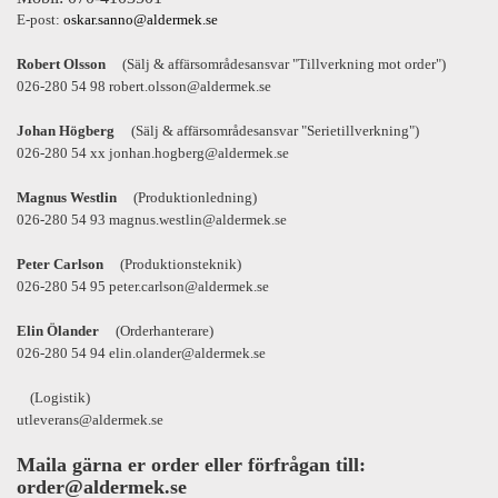
E-post:
oskar.sanno@aldermek.se
Robert Olsson
(Sälj & affärsområdesansvar "Tillverkning mot order")
026-280 54 98 robert.olsson@aldermek.se
Johan Högberg
(Sälj & affärsområdesansvar "Serietillverkning")
026-280 54 xx jonhan.hogberg@aldermek.se
Magnus Westlin
(Produktionledning)
026-280 54 93 magnus.westlin@aldermek.se
Peter Carlson
(Produktionsteknik)
026-280 54 95 peter.carlson@aldermek.se
Elin Ölander
(Orderhanterare)
026-280 54 94 elin.olander@aldermek.se
(Logistik)
utleverans@aldermek.se
Maila gärna er order eller förfrågan till:
order@aldermek.se