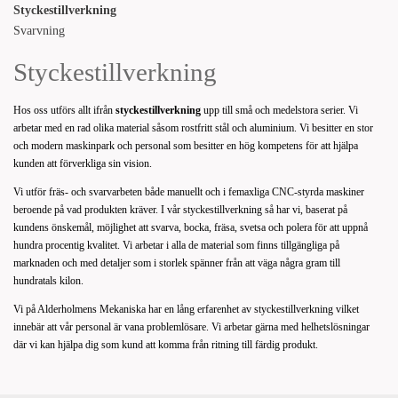
Styckestillverkning
Svarvning
Styckestillverkning
Hos oss utförs allt ifrån
styckestillverkning
upp till små och medelstora serier. Vi
arbetar med en rad olika material såsom rostfritt stål och aluminium. Vi besitter en stor
och modern maskinpark och personal som besitter en hög kompetens för att hjälpa
kunden att förverkliga sin vision.
Vi utför fräs- och svarvarbeten både manuellt och i femaxliga CNC-styrda maskiner
beroende på vad produkten kräver. I vår styckestillverkning så har vi, baserat på
kundens önskemål, möjlighet att svarva, bocka, fräsa, svetsa och polera för att uppnå
hundra procentig kvalitet. Vi arbetar i alla de material som finns tillgängliga på
marknaden och med detaljer som i storlek spänner från att väga några gram till
hundratals kilon.
Vi på Alderholmens Mekaniska har en lång erfarenhet av styckestillverkning vilket
innebär att vår personal är vana problemlösare. Vi arbetar gärna med helhetslösningar
där vi kan hjälpa dig som kund att komma från ritning till färdig produkt.