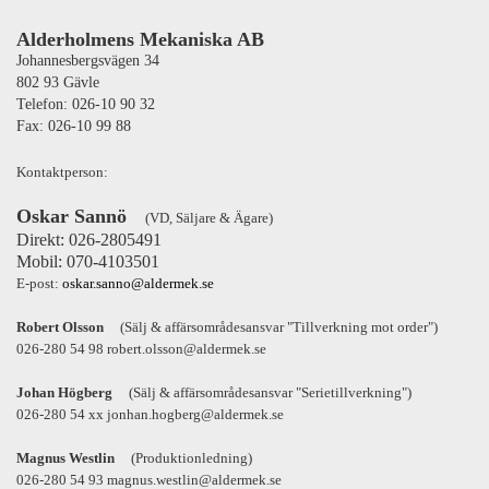
Alderholmens Mekaniska AB
Johannesbergsvägen 34
802 93 Gävle
Telefon: 026-10 90 32
Fax: 026-10 99 88
Kontaktperson:
Oskar Sannö
(VD, Säljare & Ägare)
Direkt: 026-2805491
Mobil: 070-4103501
E-post:
oskar.sanno@aldermek.se
Robert Olsson
(Sälj & affärsområdesansvar "Tillverkning mot order")
026-280 54 98 robert.olsson@aldermek.se
Johan Högberg
(Sälj & affärsområdesansvar "Serietillverkning")
026-280 54 xx jonhan.hogberg@aldermek.se
Magnus Westlin
(Produktionledning)
026-280 54 93 magnus.westlin@aldermek.se