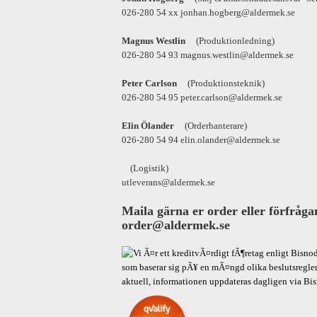
026-280 54 xx jonhan.hogberg@aldermek.se
Magnus Westlin
(Produktionledning)
026-280 54 93 magnus.westlin@aldermek.se
Peter Carlson
(Produktionsteknik)
026-280 54 95 peter.carlson@aldermek.se
Elin Ölander
(Orderhanterare)
026-280 54 94 elin.olander@aldermek.se
(Logistik)
utleverans@aldermek.se
Maila gärna er order eller förfrågan
order@aldermek.se