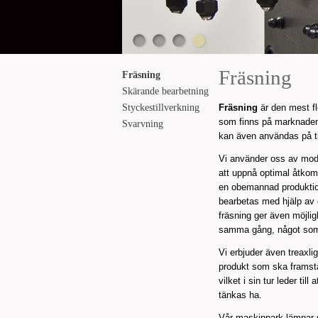
Fräsning
Fräsning
Skärande bearbetning
Styckestillverkning
Fräsning
är den mest f
som finns på marknaden
Svarvning
kan även användas på ti
Vi använder oss av moder
att uppnå optimal åtkom
en obemannad produktion
bearbetas med hjälp av 
fräsning ger även möjlig
samma gång, något som y
Vi erbjuder även treaxli
produkt som ska framstä
vilket i sin tur leder ti
tänkas ha.
Vår maskinpark lämpar 