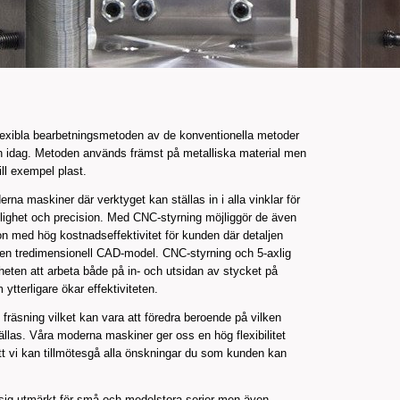
lexibla bearbetningsmetoden av de konventionella metoder
 idag. Metoden används främst på metalliska material men
ll exempel plast.
na maskiner där verktyget kan ställas in i alla vinklar för
lighet och precision. Med CNC-styrning möjliggör de även
 med hög kostnadseffektivitet för kunden där detaljen
en tredimensionell CAD-model. CNC-styrning och 5-axlig
heten att arbeta både på in- och utsidan av stycket på
tterligare ökar effektiviteten.
g fräsning vilket kan vara att föredra beroende på vilken
llas. Våra moderna maskiner ger oss en hög flexibilitet
ll att vi kan tillmötesgå alla önskningar du som kunden kan
sig utmärkt för små och medelstora serier men även