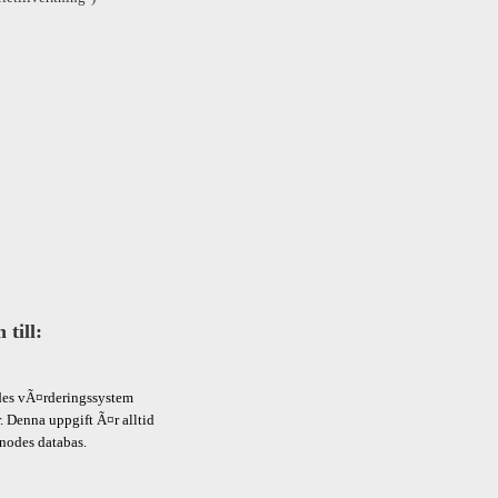
 till: