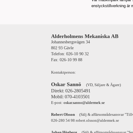
enstyckstillverkning är 
Alderholmens Mekaniska AB
Johannesbergsvägen 34
802 93 Gävle
Telefon: 026-10 90 32
Fax: 026-10 99 88
Kontaktperson:
Oskar Sannö
(VD, Säljare & Ägare)
Direkt: 026-2805491
Mobil: 070-4103501
E-post:
oskar.sanno@aldermek.se
Robert Olsson
(Sälj & affärsområdesansvar "Till
026-280 54 98 robert.olsson@aldermek.se
Johan Högberg
(Sälj & affärsområdesansvar "Ser