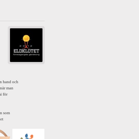
en hand och
 när man
i för
län som
et