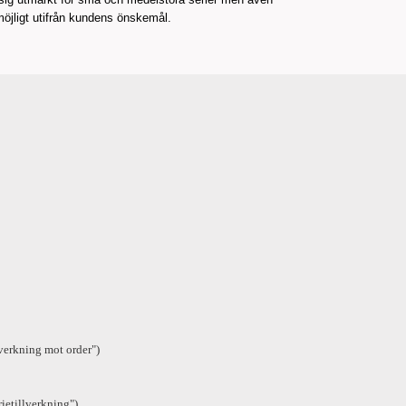
möjligt utifrån kundens önskemål.
verkning mot order")
ietillverkning")