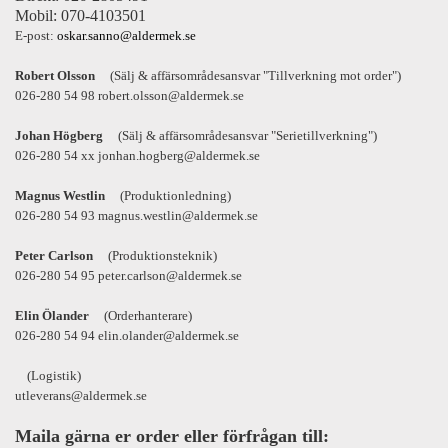
Mobil: 070-4103501
E-post:
oskar.sanno@aldermek.se
Robert Olsson
(Sälj & affärsområdesansvar "Tillverkning mot order")
026-280 54 98 robert.olsson@aldermek.se
Johan Högberg
(Sälj & affärsområdesansvar "Serietillverkning")
026-280 54 xx jonhan.hogberg@aldermek.se
Magnus Westlin
(Produktionledning)
026-280 54 93 magnus.westlin@aldermek.se
Peter Carlson
(Produktionsteknik)
026-280 54 95 peter.carlson@aldermek.se
Elin Ölander
(Orderhanterare)
026-280 54 94 elin.olander@aldermek.se
(Logistik)
utleverans@aldermek.se
Maila gärna er order eller förfrågan till: